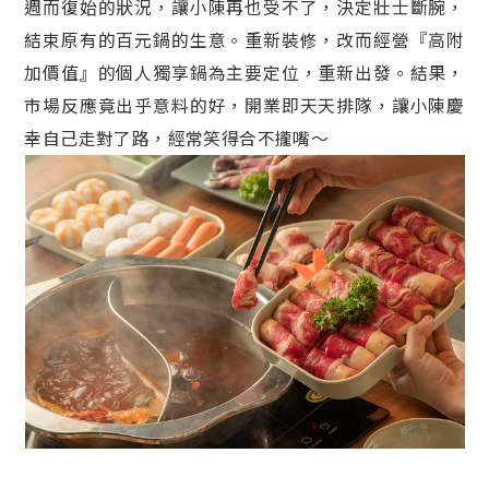
週而復始的狀況，讓小陳再也受不了，決定壯士斷腕，
結束原有的百元鍋的生意。重新裝修，改而經營『高附
加價值』的個人獨享鍋為主要定位，重新出發。結果，
市場反應竟出乎意料的好，開業即天天排隊，讓小陳慶
幸自己走對了路，經常笑得合不攏嘴～