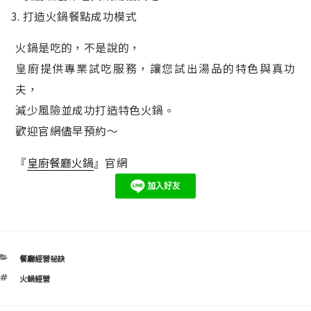
3. 打造火鍋餐點成功模式
火鍋是吃的，不是說的，
皇廚提供專業試吃服務，讓您試出湯品的特色與真功
夫，
減少風險並成功打造特色火鍋。
歡迎官網儘早預約～
『
皇廚餐廳火鍋
』官網
分
餐廳經營祕訣
類
標
火鍋經營
籤