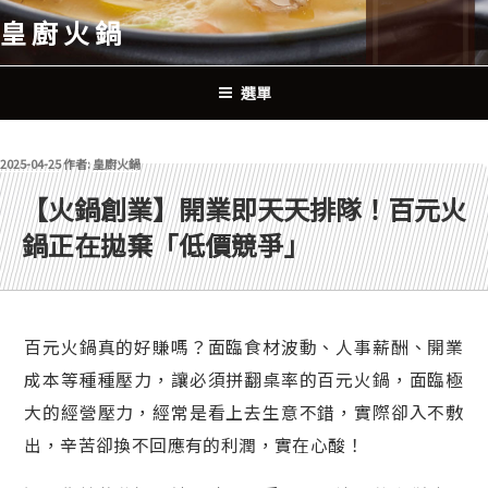
跳
皇廚火鍋
至
主
要
選單
內
容
發佈於
2025-04-25
作者:
皇廚火鍋
【火鍋創業】開業即天天排隊！百元火
鍋正在拋棄「低價競爭」
百元火鍋真的好賺嗎？面臨食材波動、人事薪酬、開業
成本等種種壓力，讓必須拼翻桌率的百元火鍋，面臨極
大的經營壓力，經常是看上去生意不錯，實際卻入不敷
出，辛苦卻換不回應有的利潤，實在心酸！