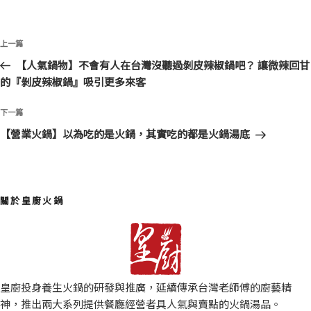
文
上
上一篇
章
一
【人氣鍋物】不會有人在台灣沒聽過剝皮辣椒鍋吧？ 讓微辣回甘
導
篇
的『剝皮辣椒鍋』吸引更多來客
覽
文
章
下
下一篇
一
【營業火鍋】以為吃的是火鍋，其實吃的都是火鍋湯底
篇
文
章
關於皇廚火鍋
皇廚投身養生火鍋的研發與推廣，延續傳承台灣老師傅的廚藝精
神，推出兩大系列提供餐廳經營者具人氣與賣點的火鍋湯品。