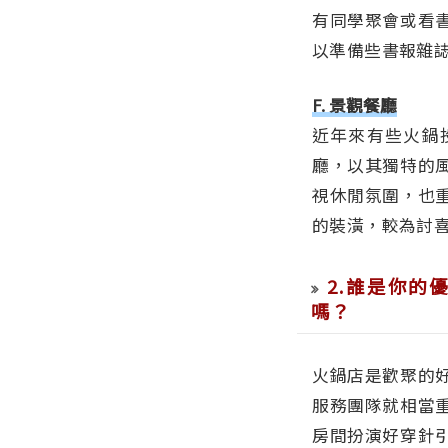
有同學聚會或看
以準備些書報雜
F. 景觀餐廳
近年來有些火鍋
廳，以其獨特的
視休閒氛圍，也
的裝潢，較為討
2.誰是你的
嗎？
火鍋店是歡聚的
服務團隊就相當
房間扮演好穿針