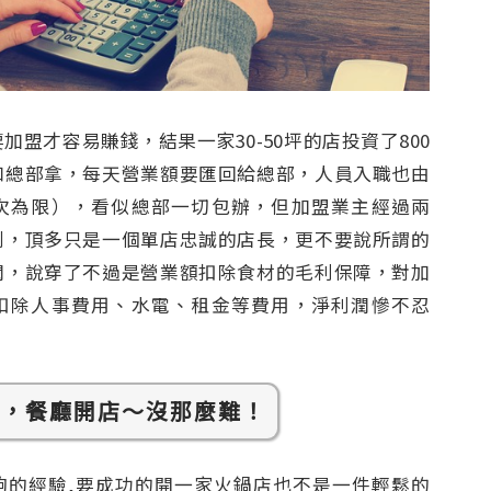
加盟才容易賺錢，結果一家30-50坪的店投資了800
和總部拿，每天營業額要匯回給總部，人員入職也由
次為限），看似總部一切包辦，但加盟業主經過兩
到，頂多只是一個單店忠誠的店長，更不要說所謂的
潤，說穿了不過是營業額扣除食材的毛利保障，對加
扣除人事費用、水電、租金等費用，淨利潤慘不忍
題，餐廳開店～沒那麼難！
夠的經驗,要成功的開一家火鍋店也不是一件輕鬆的