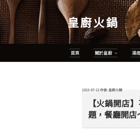
跳
至
皇廚火鍋
主
要
內
容
首頁
關於皇廚
湯
發佈於
2023-07-13
作者:
皇廚火鍋
【火鍋開店】
題，餐廳開店