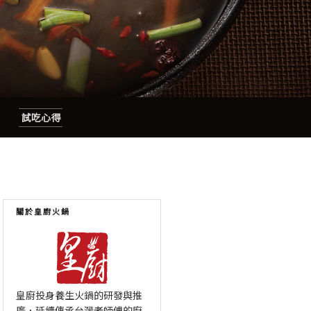
試吃心得
關於皇廚火鍋
皇廚投身養生火鍋的研發與推
廣，延續傳承台灣老師傅的廚