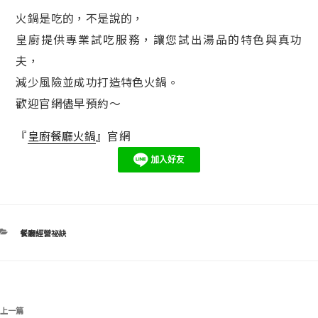
火鍋是吃的，不是說的，
皇廚提供專業試吃服務，讓您試出湯品的特色與真功
夫，
減少風險並成功打造特色火鍋。
歡迎官網儘早預約～
『
皇廚餐廳火鍋
』官網
分
餐廳經營祕訣
類
文
上
上一篇