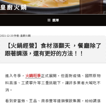
跳
皇廚火鍋
至
主
要
選單
內
容
發佈於
2021-12-20
作者:
皇廚火鍋
【火鍋經營】食材漲翻天 ，餐廳除了
跟著調漲，還有更好的方法！！
火鍋旺季
進入冬季，
正式展開，但面對疫情、國際原物
料高漲、工資攀升等三重挑戰下，讓許多業者大喊吃不
消。
看到麥當勞、王品、鼎泰豐等連鎖餐飲集團，紛紛調漲