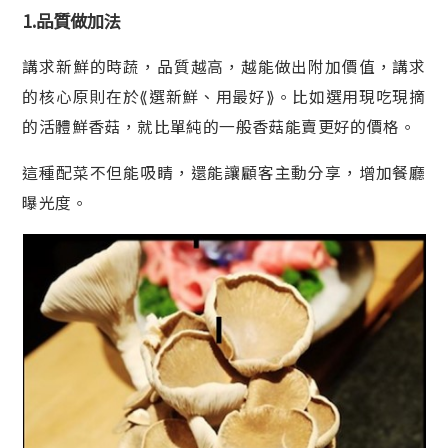
1.品質做加法
講求新鮮的時蔬，品質越高，越能做出附加價值，講求
的核心原則在於⟪選新鮮、用最好⟫。比如選用現吃現摘
的活體鮮香菇，就比單純的一般香菇能賣更好的價格。
這種配菜不但能吸睛，還能讓顧客主動分享，增加餐廳
曝光度。