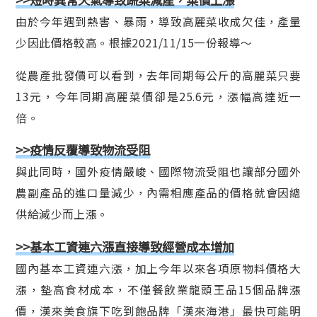
由於今年遇到熱害、暴雨，導致高麗菜收成欠佳，產量
少因此價格較高。根據2021/11/15一份報導～
從農產批發價可以看到，去年同期每公斤的高麗菜只要
13元，今年同期高麗菜價卻是25.6元，漲幅高達近一
倍。
>>疫情反覆導致物流受阻
與此同時，國外疫情嚴峻、國際物流受阻也讓部分國外
農副產品的進口量減少，內需相應產品的價格就會因總
供給減少而上漲。
>>基本工資連六漲直接導致經營成本增加
國內基本工資連六漲，加上今年以來各項原物料價格大
漲，墊高食材成本，不僅餐飲業龍頭王品15個品牌漲
價，漢來美食旗下吃到飽品牌「漢來海港」最快可能明