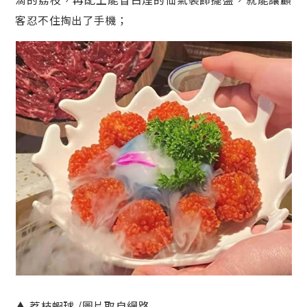
客忍不住掏出了手機；
▲ 荔枝蝦球 /圖片取自網路