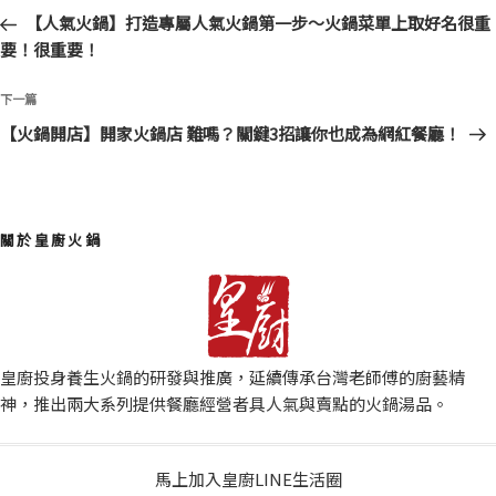
章
一
【人氣火鍋】打造專屬人氣火鍋第一步～火鍋菜單上取好名很重
導
篇
要！很重要！
覽
文
章
下
下一篇
一
【火鍋開店】開家火鍋店 難嗎？關鍵3招讓你也成為網紅餐廳！
篇
文
章
關於皇廚火鍋
皇廚投身養生火鍋的研發與推廣，延續傳承台灣老師傅的廚藝精
神，推出兩大系列提供餐廳經營者具人氣與賣點的火鍋湯品。
馬上加入皇廚LINE生活圈