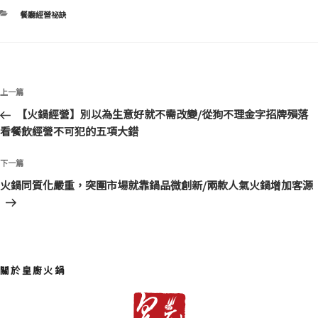
分
餐廳經營祕訣
類
文
上
上一篇
章
一
【火鍋經營】別以為生意好就不需改變/從狗不理金字招牌殞落
導
篇
看餐飲經營不可犯的五項大錯
覽
文
章
下
下一篇
一
火鍋同質化嚴重，突圍市場就靠鍋品微創新/兩款人氣火鍋增加客源
篇
文
章
關於皇廚火鍋