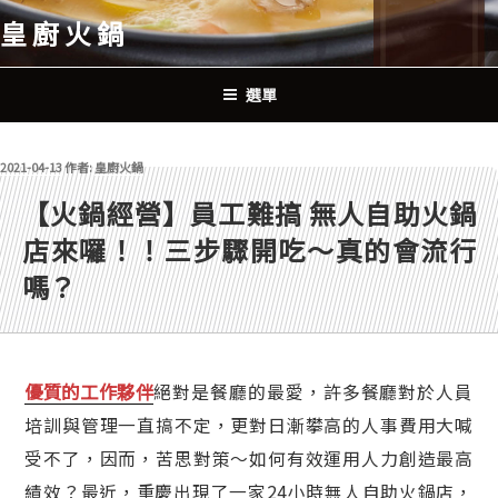
跳
皇廚火鍋
至
主
要
選單
內
容
發佈於
2021-04-13
作者:
皇廚火鍋
【火鍋經營】員工難搞 無人自助火鍋
店來囉！！三步驟開吃～真的會流行
嗎？
優質的工作夥伴
絕對是餐廳的最愛，許多餐廳對於人員
培訓與管理一直搞不定，更對日漸攀高的人事費用大喊
受不了，因而，苦思對策～如何有效運用人力創造最高
績效？最近，重慶出現了一家24小時無人自助火鍋店，