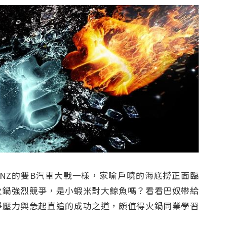
ENZ的雙B汽車大戰一樣，家喻戶曉的海底撈正面臨
火鍋強烈競爭，是小蝦米對大鯨魚嗎？看看巴奴帶給
爭壓力與急起直追的成功之道，頗值得火鍋同業學習