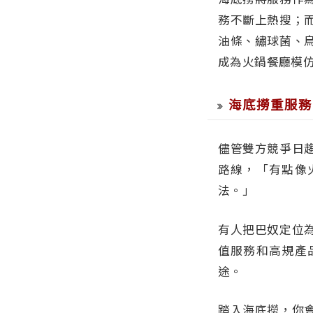
務不斷上熱搜；
油條、繡球菌、
成為火鍋餐廳模
海底撈重服務
儘管雙方競爭日
路線，「有點像
法。」
有人把巴奴定位
值服務和高規產
途。
踏入海底撈，你