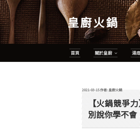
跳
至
皇廚火鍋
主
要
內
容
首頁
關於皇廚
湯
發佈於
2021-03-15
作者:
皇廚火鍋
【火鍋競爭力
別說你學不會