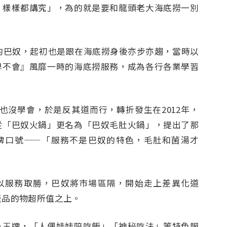
，樣樣都講究」，為的就是要和龍頭老大海底撈一別
州的巴奴，起初也是跟在海底撈身後亦步亦趨，當時以
學不會』風靡一時的海底撈服務，成為各行各業學習
也沒學會，於是反其道而行，轉折發生在2012年，
從「巴奴火鍋」更名為「巴奴毛肚火鍋」，提出了那
牌口號——「服務不是巴奴的特色，毛肚和菌湯才
以服務取勝，巴奴將市場區隔，開始走上差異化道
產品的物超所值之上。
為王牌，「人偶娃娃陪吃飯」「神秘吃法」等特色服