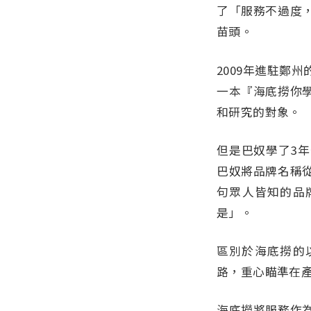
了「服務不過度
苗頭。
2009年進駐鄭
一本『海底撈你
和研究的對象。
但是巴奴學了3年
巴奴將品牌名稱
句眾人皆知的品
是」。
區別於海底撈的
路，重心瞄準在
海底撈將服務作