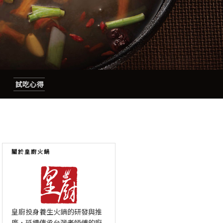
試吃心得
關於皇廚火鍋
皇廚投身養生火鍋的研發與推
廣，延續傳承台灣老師傅的廚