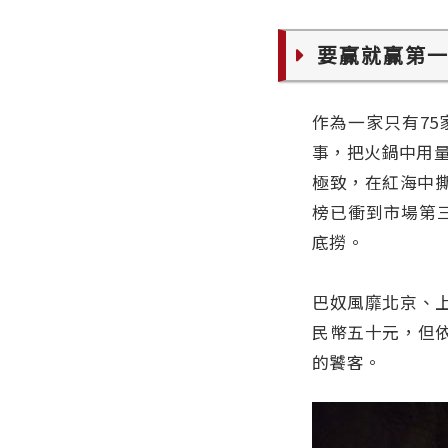
要贏就贏第
作為一家只有7
事，把火鍋中用
極致，在紅海中撕
榜已衝到市場第
底撈。
巴奴風靡北京、
民幣五十元，但
的饕客。