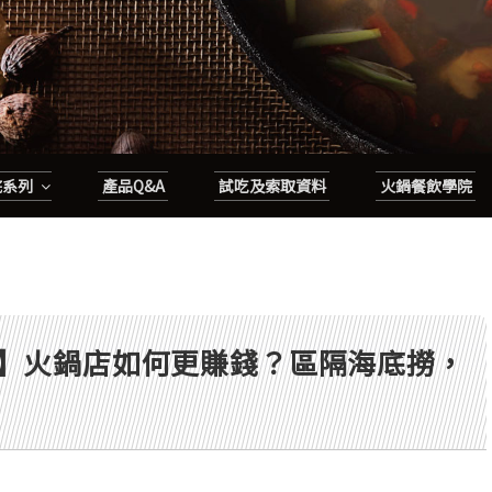
底系列
產品Q&A
試吃及索取資料
火鍋餐飲學院
】火鍋店如何更賺錢？區隔海底撈，