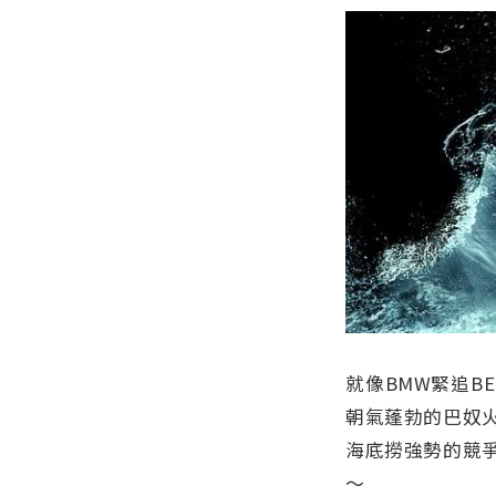
就像BMW緊追B
朝氣蓬勃的巴奴
海底撈強勢的競
～