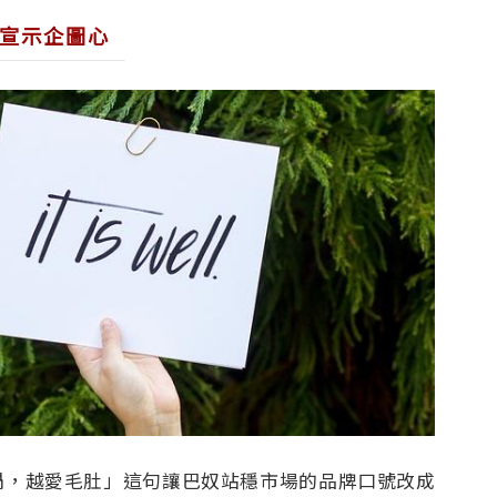
宣示企圖心
鍋，越愛毛肚」這句讓巴奴站穩市場的品牌口號改成