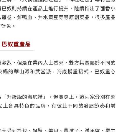
而巴奴則持續在產品上進行提升，陸續推出了茴香小
烏雞卷、鮮鴨血、井水黃豆芽等原創菜品，很多產品
仿對象。
 巴奴重產品
趨激烈，但是在業內人士看來，雙方其實屬於不同的
火鍋的華山派和武當派，海底撈重招式，巴奴重心
為「升級版的海底撈」，但實際上，這兩家分別在超
品上各具特色的品牌，有彼此不同的發展節奏和前
會享受到拎包、擦鞋、美甲、帶孩子、送果盤、慶生