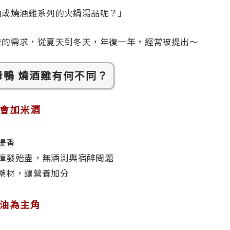
油或燒酒雞系列的火鍋湯品呢？」
樣的需求，從夏天到冬天，年復一年，經常被提出～
母鴨 燒酒雞有何不同？
會加米酒
酒提香
精揮發殆盡，無酒測與宿醉問題
中藥材，讓營養加分
油為主角