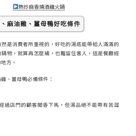
熱炒麻香燒酒雞火鍋
雞、麻油雞、薑母鴨好吃條件
自然是消費者所重視的，好吃的湯底能帶給人滿滿的
的鍋物，就算再怎麼補，也難留住客人，這是餐廳經
的地方。
油雞、薑母鴨必備條件：
經過店門的顧客聞香下馬，但湯品絕不能帶有苦澀