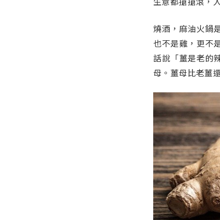
生意都搶搶滾，
燒酒，麻油火鍋
也不是雞，更不
話說「薑是老的
母。薑母比老薑