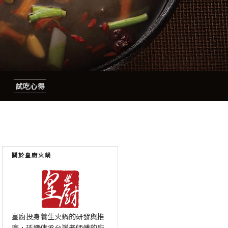
試吃心得
關於皇廚火鍋
皇廚投身養生火鍋的研發與推
廣，延續傳承台灣老師傅的廚