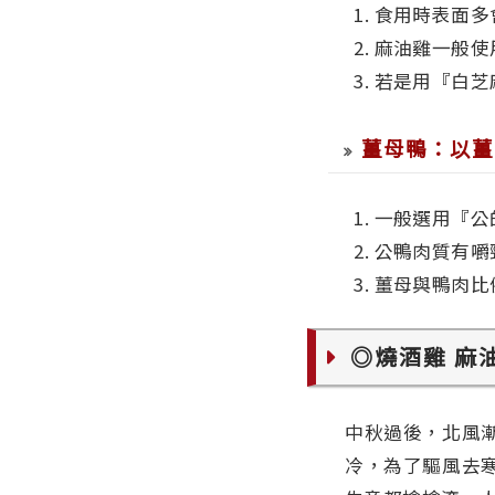
1. 食用時表面
2. 麻油雞一
3. 若是用『
薑母鴨：以薑
1. 一般選用『
2. 公鴨肉質有
3. 薑母與鴨肉比
◎燒酒雞 麻
中秋過後，北風
冷，為了驅風去