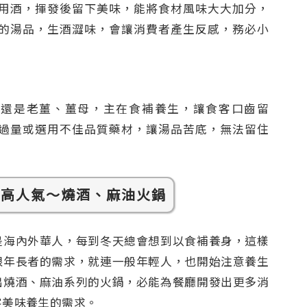
用酒，揮發後留下美味，能將食材風味大大加分，
的湯品，生酒澀味，會讓消費者產生反感，務必小
材還是老薑、薑母，主在食補養生，讓食客口齒留
過量或選用不佳品質藥材，讓湯品苦底，無法留住
加高人氣～燒酒、麻油火鍋
是海內外華人，每到冬天總會想到以食補養身，這樣
限年長者的需求，就連一般年輕人，也開始注意養生
出燒酒、麻油系列的火鍋，必能為餐廳開發出更多消
客美味養生的需求。