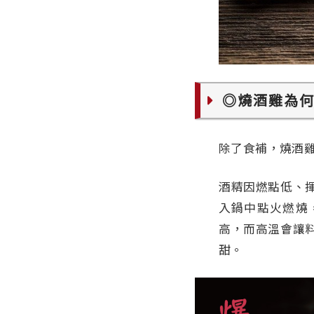
◎燒酒雞為
除了食補，燒酒
酒精因燃點低、
入鍋中點火燃燒
高，而高溫會讓
甜。