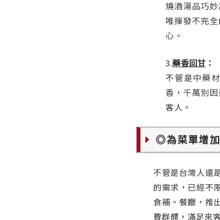
燒酒湯品巧妙
唯揮發不完全
心。
3.
藥香回甘
：
不管是中藥
香，千萬別因
客人。
◎為菜單增
不管是台灣人還
的需求，已經不
食補。餐廳，推
費群體，滿足來