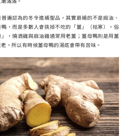
人潮滿滿。
是普遍認為的冬令進補聖品，其實最補的不是麻油、
是鴨，而是多數人會挑掉不吃的「薑」（祛寒）。俗
辣」，燒酒雞與麻油雞通常用老薑；薑母鴨則是用薑
還老，所以有時候薑母鴨的湯底會帶有苦味。