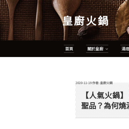
跳
至
皇廚火鍋
主
要
內
容
首頁
關於皇廚
湯
發佈於
2020-11-19
作者:
皇廚火鍋
【人氣火鍋】
聖品？為何燒