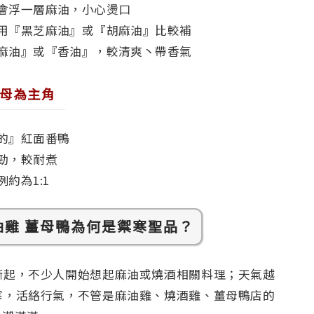
多會浮一層麻油，小心燙口
般使用『黑芝麻油』或『胡麻油』比較補
白芝麻油』或『香油』，較清爽丶帶香氣
母為主角
公的』紅面番鴨
嚼勁，較耐煮
例約為1:1
油雞 薑母鴨為何是禦寒聖品？
漸起，不少人開始想起麻油或燒酒相關料理；天氣越
寒，活絡行氣，不管是麻油雞、燒酒雞、薑母鴨店的