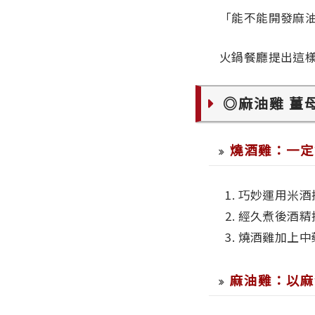
「能不能開發麻
火鍋餐廳提出這
◎麻油雞 薑
燒酒雞：一定
1. 巧妙運用米
2. 經久煮後酒
3. 燒酒雞加上
麻油雞：以麻