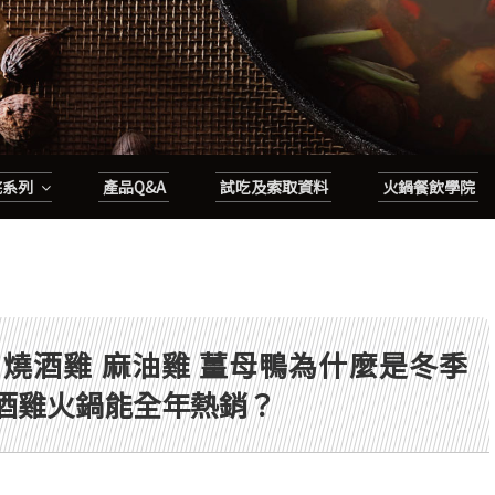
底系列
產品Q&A
試吃及索取資料
火鍋餐飲學院
 燒酒雞 麻油雞 薑母鴨為什麼是冬季
酒雞火鍋能全年熱銷？