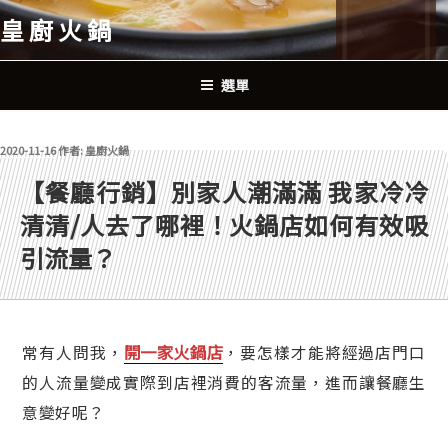
跳
皇廚火鍋
至
主
要
選單
內
容
發佈於
2020-11-16
作者:
皇廚火鍋
【餐廳行銷】別家人潮滿滿 我家冷冷
清清/人去了哪裡！火鍋店如何有效吸
引流量？
開一家火鍋店
常有人問我，
，要怎樣才能將經過店門口
的人流量變成實際到店裡消費的客流量，進而讓餐廳生
意變好呢？