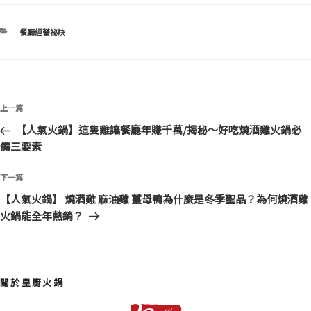
分
餐廳經營祕訣
類
文
上
上一篇
章
一
【人氣火鍋】這隻雞讓餐廳年賺千萬/揭秘～好吃燒酒雞火鍋必
導
篇
備三要素
覽
文
章
下
下一篇
一
【人氣火鍋】 燒酒雞 麻油雞 薑母鴨為什麼是冬季聖品？為何燒酒雞
篇
火鍋能全年熱銷？
文
章
關於皇廚火鍋