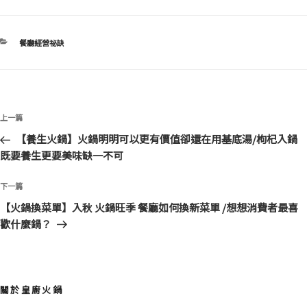
分
餐廳經營祕訣
類
文
上
上一篇
章
一
【養生火鍋】火鍋明明可以更有價值卻還在用基底湯/枸杞入鍋
導
篇
既要養生更要美味缺一不可
覽
文
章
下
下一篇
一
【火鍋換菜單】入秋 火鍋旺季 餐廳如何換新菜單 /想想消費者最喜
篇
歡什麼鍋？
文
章
關於皇廚火鍋