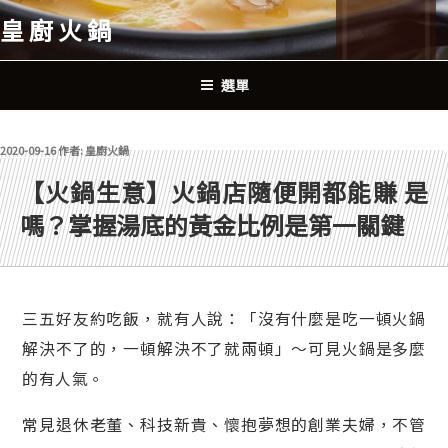
跳
皇廚火鍋
至
主
要
選單
內
容
發佈於
2020-09-16
作者:
皇廚火鍋
【火鍋生意】火鍋店隨便開都能賺 是
嗎？掌握湯底的黃金比例是第一關鍵
三五好友約吃飯，就有人說：「沒有什麼是吃一頓火鍋
解決不了的，一頓解決不了就兩頓」～可見火鍋是多麼
的有人氣。
常見退休老董、科技新貴、懷抱夢想的創業夫婦，不管