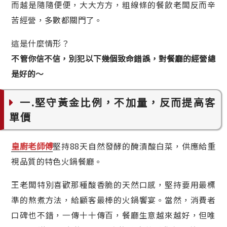
而越是隨隨便便，大大方方，粗線條的餐飲老闆反而辛
苦經營，多數都關門了。
這是什麼情形？
不管你信不信，別犯以下幾個致命錯誤，對餐廳的經營總
是好的～
一.堅守黃金比例，不加量，反而提高客
單價
皇廚老師傅
堅持88天自然發酵的醃漬酸白菜，供應給重
視品質的特色火鍋餐廳。
王老闆特別喜歡那種酸香脆的天然口感，堅持要用最標
準的熬煮方法，給顧客最棒的火鍋饗宴。當然，消費者
口碑也不錯，一傳十十傳百，餐廳生意越來越好，但唯