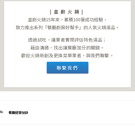
|皇廚火鍋|
皇廚火鍋15年來，累積100筆成功經驗，
致力推出系列『餐廳廚房好幫手』的人氣火鍋湯品。
透過試吃，讓業者實際評估特色湯品；
藉由溝通，找出讓餐廳加分的關鍵。
歡迎火鍋新創及更換菜單業者，與我們聯繫。
聯繫我們
分
餐廳經營祕訣
類