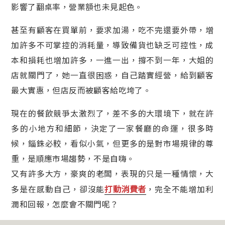
影響了翻桌率，營業額也未見起色。
甚至有顧客在買單前，要求加湯，吃不完還要外帶，增
加許多不可掌控的消耗量，導致備貨也缺乏可控性，成
本和損耗也增加許多，一進一出，撐不到一年，大姐的
店就關門了，她一直很困惑，自己踏實經營，給到顧客
最大實惠，但店反而被顧客給吃垮了。
現在的餐飲競爭太激烈了，差不多的大環境下，就在許
多的小地方和細節，決定了一家餐廳的命運，很多時
候，錙銖必較，看似小氣，但更多的是對市場規律的尊
重，是順應市場趨勢，不是自嗨。
又有許多大方，豪爽的老闆，表現的只是一種情懷，大
打動消費者
多是在感動自己，卻沒能
，完全不能增加利
潤和回報，怎麼會不關門呢？