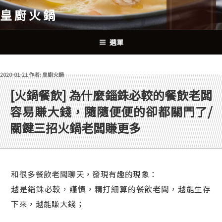
跳
皇廚火鍋
至
主
要
選單
內
容
發佈於
2020-01-21
作者:
皇廚火鍋
[火鍋餐飲] 為什麼錙銖必較的餐飲老闆
容易賺大錢，隨隨便便的卻都關門了/
關鍵三招火鍋老闆賺更多
和很多餐飲老闆聊天，發現有趣的現象：
越是錙銖必較，謹慎，精打細算的餐飲老闆，越能生存
下來，越能賺大錢；