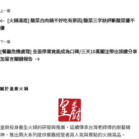
文
上
上一篇
章
一
[火鍋湯底] 酸菜白肉鍋不好吃有原因/酸菜三字訣評斷酸菜優不
導
篇
優
覽
文
章
下
下一篇
一
[餐廳危機處理] 全面停業竟能成為口碑/三天10萬關注帶出按讚分享
篇
加留言關鍵報告
文
章
關於皇廚火鍋
皇廚投身養生火鍋的研發與推廣，延續傳承台灣老師傅的廚藝精
神，推出兩大系列提供餐廳經營者具人氣與賣點的火鍋湯品。