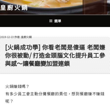
跳
皇廚火鍋
至
主
要
選單
內
容
發佈於
2019-12-23
作者:
皇廚火鍋
[火鍋成功學] 你看老闆是傻逼 老闆嫌
你很被動/ 打造金頭腦文化提升員工參
與感～讓餐廳變加盟連鎖
火鍋賺錢嗎？
有多少員工會主動分攤餐廳的責任，想到餐廳賺不賺錢
呢？