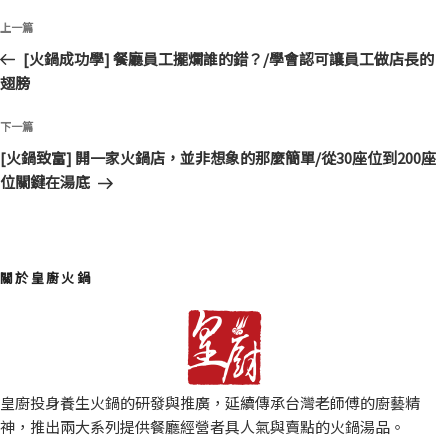
文
上
上一篇
章
一
[火鍋成功學] 餐廳員工擺爛誰的錯？/學會認可讓員工做店長的
導
篇
翅膀
覽
文
章
下
下一篇
一
[火鍋致富] 開一家火鍋店，並非想象的那麼簡單/從30座位到200座
篇
位關鍵在湯底
文
章
關於皇廚火鍋
皇廚投身養生火鍋的研發與推廣，延續傳承台灣老師傅的廚藝精
神，推出兩大系列提供餐廳經營者具人氣與賣點的火鍋湯品。