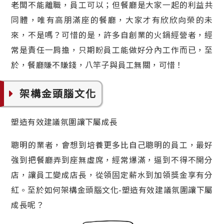
老闆不能離職，員工可以；但餐廳是大家一起的利益共
同體，唯有高朋滿座的餐廳，大家才有欣欣向榮的未
來，不是嗎？可惜的是，許多自創業的火鍋經營者，經
常是責任一肩擔，只期盼員工能做好分內工作而已，至
於，餐廳賺不賺錢，八竿子與員工無關，可惜！
架構金頭腦文化
塑造有效建議氛圍讓下屬成長
聰明的業者，會想到培養更多比自己聰明的員工，最好
強到把餐廳弄到座無虛席，經常爆滿，逼到不得不開分
店，讓員工變成店長，從領固定薪水到加領獎金享有分
紅。至於如何架構金頭腦文化-塑造有效建議氛圍讓下屬
成長呢？