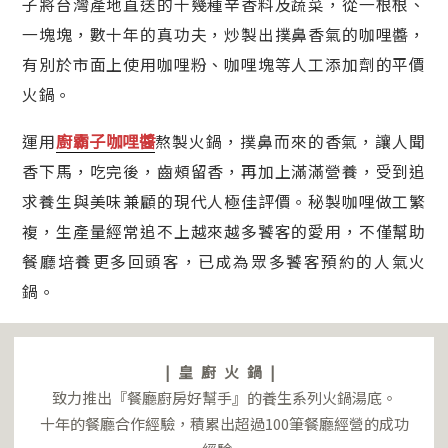
子將台灣產地直送的十幾種辛香料及蔬菜，從一根根、
一塊塊，數十年的真功夫，炒製出撲鼻香氣的咖哩醬，
有別於市面上使用咖哩粉、咖哩塊等人工添加劑的平價
火鍋。
廚霸子咖哩醬
運用
熬製火鍋，撲鼻而來的香氣，讓人聞
香下馬，吃完後，齒頰留香，再加上滿滿營養，受到追
求養生與美味兼顧的現代人極佳評價。秘製咖哩做工繁
複，生產量經常追不上越來越多饕客的愛用，不僅幫助
餐廳培養更多回頭客，已成為眾多饕客預約的人氣火
鍋。
|皇廚火鍋|
致力推出『餐廳廚房好幫手』的養生系列火鍋湯底。
十年的餐廳合作經驗，積累出超過100筆餐廳經營的成功