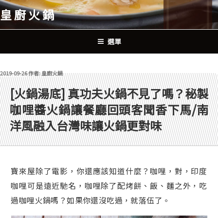
跳
皇廚火鍋
至
主
要
選單
內
容
發佈於
2019-09-26
作者:
皇廚火鍋
[火鍋湯底] 真功夫火鍋不見了嗎？秘製
咖哩醬火鍋讓餐廳回頭客聞香下馬/南
洋風融入台灣味讓火鍋更對味
寶來屋除了電影，你還應該知道什麼？咖哩，對，印度
咖哩可是遠近馳名，咖哩除了配烤餅、飯、麵之外，吃
過咖哩火鍋嗎？如果你還沒吃過，就落伍了。