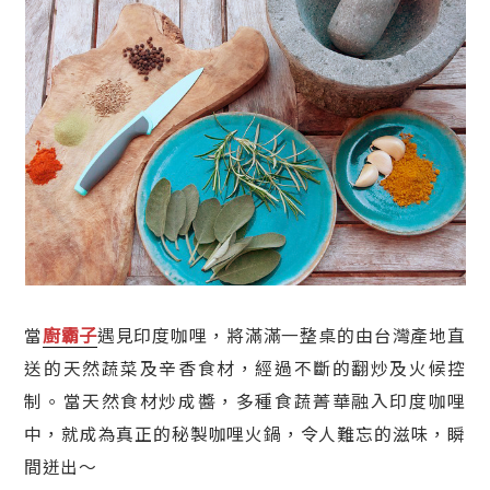
廚霸子
當
遇見印度咖哩，將滿滿一整桌的由台灣產地直
送的天然蔬菜及辛香食材，經過不斷的翻炒及火候控
制。當天然食材炒成醬，多種食蔬菁華融入印度咖哩
中，就成為真正的秘製咖哩火鍋，令人難忘的滋味，瞬
間迸出～