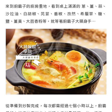
來到廚霸子的廚房重地，看到桌上滿滿的 蔥、薑、蒜、
沙拉油、白胡椒、芫荽、番椒、孜然、希臘草、糖、
鹽、薑黃、大茴香粉等，就等著廚霸子大顯身手…
從準備到炒製完成，每次都需經過七個小時以上，廚霸