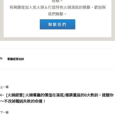
經驗。
有興趣增加人氣火鍋＆打造特色火鍋湯底的餐廳，歡迎與
我們聯繫。
聯繫我們
分
餐廳經營祕訣
類
文
上
上一篇
章
一
[火鍋經營] 火鍋餐廳的價值在湯底/連鎖董座的6大教訓，提醒你
導
篇
～不改掉難逃失敗的命運！
覽
文
章
下
下一篇