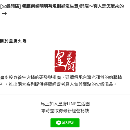
一
[火鍋開店] 餐廳創業明明有規劃卻沒生意/開店～客人是怎麼來的
篇
文
章
關於皇廚火鍋
皇廚投身養生火鍋的研發與推廣，延續傳承台灣老師傅的廚藝精
神，推出兩大系列提供餐廳經營者具人氣與賣點的火鍋湯品。
馬上加入皇廚LINE生活圈
零時差取得最新經營祕訣