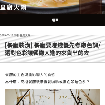
跳
皇廚火鍋
至
主
要
選單
內
容
發佈於
2019-02-13
作者:
皇廚火鍋
[餐廳裝潢] 餐廳要賺錢優先考慮色調/
選對色彩讓餐廳人進的來貨出的去
餐廳的主色調能影響人的食慾
為什麼：高檔餐廳裝潢偏愛咖啡或黑色等暗色系？