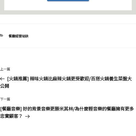
分
餐廳經營祕訣
類
文
上
上一篇
章
一
[火鍋推薦] 辣味火鍋比麻辣火鍋更受歡迎/百搭火鍋養生菜盤大
導
篇
公開
覽
文
章
下
下一篇
一
[餐廳音樂] 好的背景音樂更勝米其林/為什麼輕音樂的餐廳擁有更多
篇
忠實顧客？
文
章