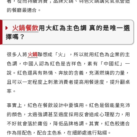
著，從而持續消費；品牌火鍋、特色火鍋講究氣氛營造
的餐廳最適合。
火鍋餐飲
用大紅為主色調 真的是唯一選
擇嗎？
火鍋
很多人將
聯想成「火」，所以就用紅色為企業的主
色調，中國人認為紅色是吉祥色，素有「中國紅」一
說。紅色還具有熱情、奔放的含義，充滿燃燒的力量，
且可以一定程度上刺激消費者提高用餐速度，提升翻桌
率。
事實上，紅色在餐飲設計中要慎用。紅色是個能量充沛
的顏色，太過強調甚至過度採用反會造成心理壓力，用
不好就會落於庸俗，降低品牌格調。其實，紅色較適合
作為搭配色，配合主色系，在細節處進行點綴。