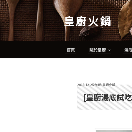
跳
至
皇廚火鍋
主
要
內
容
首頁
關於皇廚
湯
發佈於
2018-12-25
作者:
皇廚火鍋
[皇廚湯底試吃