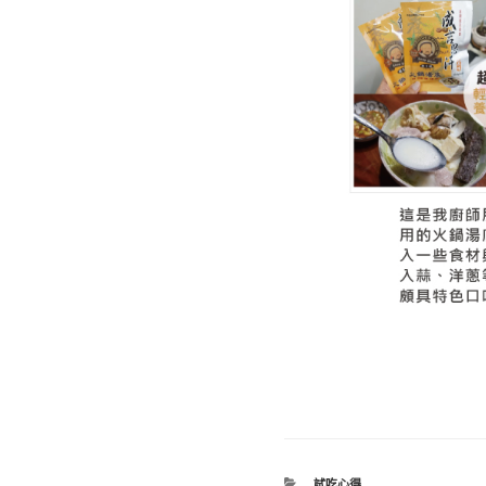
分
試吃心得