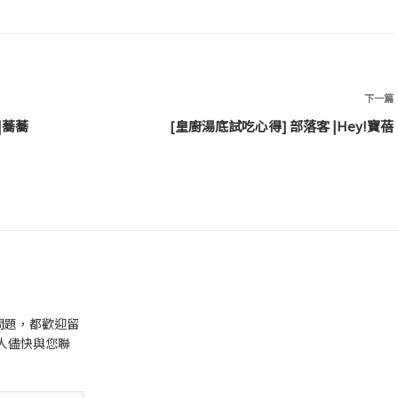
下一篇
|蕎蕎
[皇廚湯底試吃心得] 部落客 |Hey!寶蓓
問題，都歡迎留
人儘快與您聯