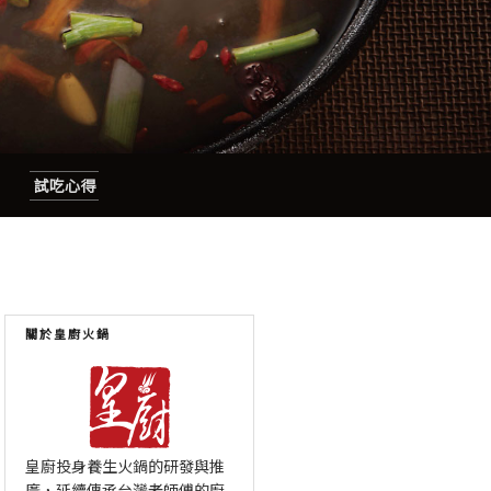
試吃心得
關於皇廚火鍋
皇廚投身養生火鍋的研發與推
廣，延續傳承台灣老師傅的廚