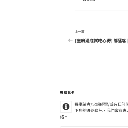
類
文
上
上一篇
章
一
[皇廚湯底試吃心得] 部落客 
導
篇
文
覽
章
聯絡我們
餐廳業者/火鍋經營/或有任何
下您的聯絡資訊，我們會有專
絡。