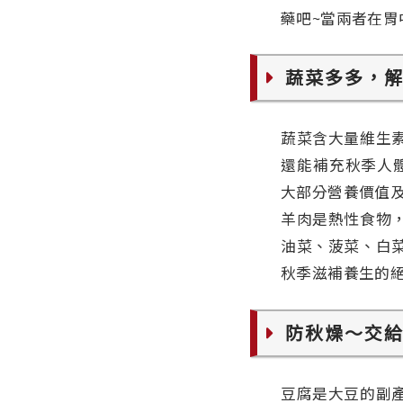
藥吧~當兩者在胃
蔬菜多多，
蔬菜含大量維生
還能補充秋季人
大部分營養價值
羊肉是熱性食物
油菜、菠菜、白
秋季滋補養生的絕
防秋燥～交
豆腐是大豆的副