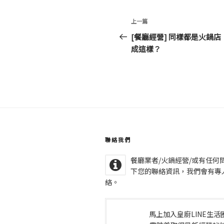
文
上
上一篇
章
一
[餐廳經營] 同樣都是火鍋
導
篇
成這樣？
文
覽
章
聯絡我們
餐廳業者/火鍋經營/或有任何
下您的聯絡資訊，我們會有專
絡。
馬上加入皇廚LINE生活