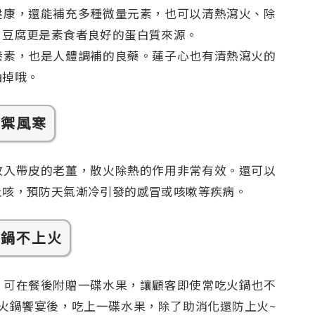
健康，還能補充多種微量元素，也可以清熱瀉火、除
。豆腐更是素食者良好的蛋白質來源。
養素，也是人體調補的良藥。蓮子心也有清熱瀉火的
抽掉哦。
抵禦風寒
放入帶皮的老薑，散火除熱的作用非常有效。還可以
止咳，預防天氣漸冷引發的感冒或咳嗽等疾病。
吃鍋不上火
，可在餐後附贈一碟水果，讓顧客即使常吃火鍋也不
分鐘火鍋饗宴後，吃上一碟水果，除了助消化還防上火~