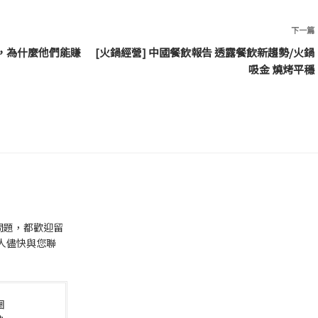
下一篇
店，為什麼他們能賺
[火鍋經營] 中國餐飲報告 透露餐飲新趨勢/火鍋
吸金 燒烤平穩
問題，都歡迎留
人儘快與您聯
圈