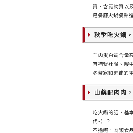
質、含氮物質以
是餐廳火鍋餐點
秋季吃火鍋
羊肉蛋白質含量
有補腎壯陽、暖
冬禦寒和進補的
山藥配肉肉
吃火鍋的話，基
代~）？
不過呢，肉類食