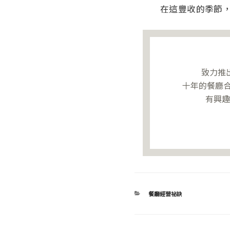
在這豐收的季節
致力推
十年的餐廳合
有興
分
餐廳經營祕訣
類