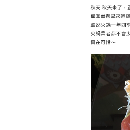
秋天 秋天來了
備摩拳擦掌來翻
雖然火鍋一年四
火鍋業者都不會
實在可惜～