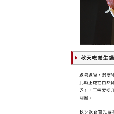
秋天吃養生
處暑過後，濕度
此時正處在由熱
乏』。正需要提
關鍵。
秋季飲食首先要