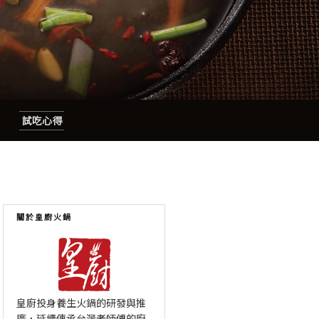
試吃心得
關於皇廚火鍋
皇廚投身養生火鍋的研發與推
廣，延續傳承台灣老師傅的廚