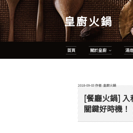
跳
至
皇廚火鍋
主
要
內
容
首頁
關於皇廚
湯
發佈於
2018-09-03
作者:
皇廚火鍋
[餐廳火鍋] 
關鍵好時機！