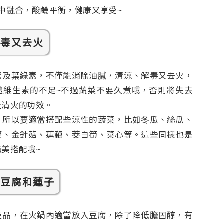
中融合，酸鹼平衡，健康又享受~
解毒又去火
素及葉綠素，不僅能消除油膩，清涼、解毒又去火，
體維生素的不足~不過蔬菜不要久煮哦，否則將失去
及清火的功效。
，所以要適當搭配些涼性的蔬菜，比如冬瓜、絲瓜、
菜、金針菇、蓮藕、茭白筍、菜心等。這些同樣也是
美搭配哦~
給豆腐和蓮子
產品，在火鍋內適當放入豆腐，除了降低膽固醇，有