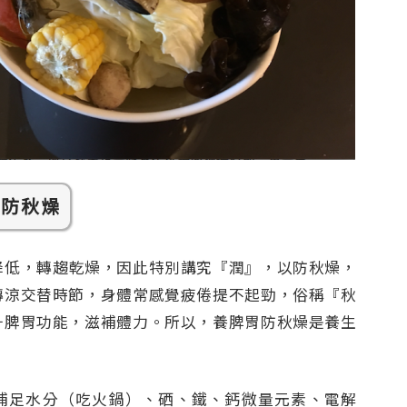
鍋防秋燥
降低，轉趨乾燥，因此特別講究『潤』，以防秋燥，
轉涼交替時節，身體常感覺疲倦提不起勁，俗稱『秋
升脾胃功能，滋補體力。所以，養脾胃防秋燥是養生
補足水分（吃火鍋）、硒、鐵、鈣微量元素、電解