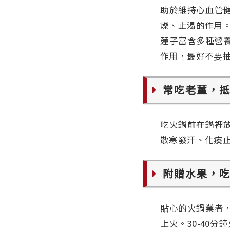
助於維持心血管
燥、止渴的作用
蓮子富含多種營
作用，最好不要
常吃老薑，
吃火鍋前在鍋裡
散寒發汗、化痰
附贈水果，
貼心的火鍋業者
上火。30-40