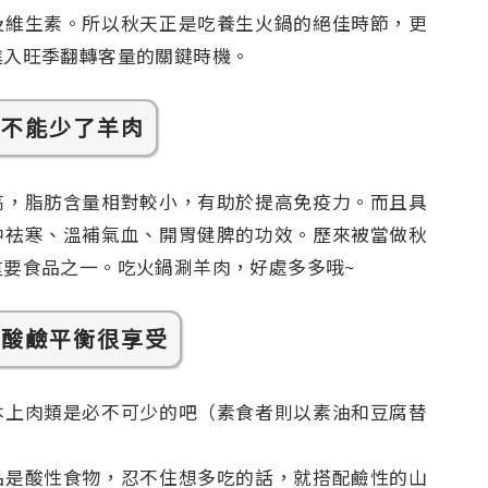
及維生素。所以秋天正是吃養生火鍋的絕佳時節，更
進入旺季翻轉客量的關鍵時機。
，不能少了羊肉
高，脂肪含量相對較小，有助於提高免疫力。而且具
中祛寒、溫補氣血、開胃健脾的功效。歷來被當做秋
重要食品之一。吃火鍋涮羊肉，好處多多哦~
，酸鹼平衡很享受
本上肉類是必不可少的吧（素食者則以素油和豆腐替
品是酸性食物，忍不住想多吃的話，就搭配鹼性的山