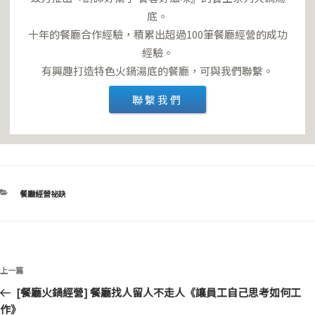
底。
十年的餐廳合作經驗，積累出超過100筆餐廳經營的成功
經驗。
有興趣打造特色火鍋湯底的餐廳，可與我們聯繫。
聯繫我們
分
餐廳經營祕訣
類
文
上
上一篇
章
一
[餐廳火鍋經營] 餐廳找人留人不走人《讓員工自己思考如何工
導
篇
作》