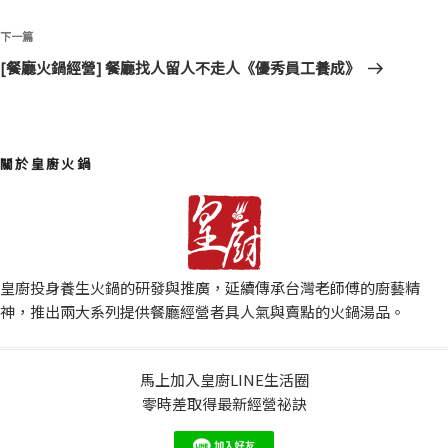
覽
文
章
下
下一篇
一
[餐廳火鍋經營] 餐廳找人留人不走人《優秀員工養成》
篇
文
章
關於皇廚火鍋
皇廚投身養生火鍋的研發與推廣，延續傳承台灣老師傅的廚藝精
神，推出兩大系列提供餐廳經營者具人氣與賣點的火鍋湯品。
馬上加入皇廚LINE生活圈
零時差取得最新經營祕訣