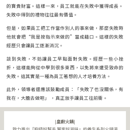
的寶貴財富。這樣一來，員工就能在失敗中獲得成長。
失敗中得到的禮物往往最有價值。
但是，如果員工把工作當作別人的事來做，那麼失敗時
他就會把“我是按指示來做的”當成藉口。這樣的失敗
經歷只會讓員工逐漸消沉。
談到失敗，不妨讓員工早點面對失敗。經歷一些小挫
折，這樣能夠從中學到很多東西，以免將來遭受致命的
失敗。這其實是一種為員工著想的人才培養方法。
此外，領導者還應該鼓勵成員：「失敗了也沒關係，有
我在，大膽去做吧」 ，真正放手讓員工往前衝。
|
皇廚火鍋
|
致力推出『廚師好幫手 饕客好滋味』的養生系列火鍋湯