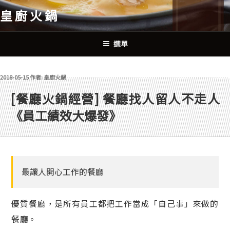
跳
皇廚火鍋
至
主
要
選單
內
容
發佈於
2018-05-15
作者:
皇廚火鍋
[餐廳火鍋經營] 餐廳找人留人不走人
《員工績效大爆發》
最讓人開心工作的餐廳
優質餐廳，是所有員工都把工作當成「自己事」來做的
餐廳。